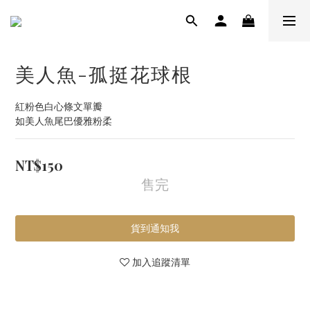
美人魚-孤挺花球根
紅粉色白心條文單瓣
如美人魚尾巴優雅粉柔
NT$150
售完
貨到通知我
加入追蹤清單