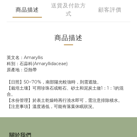
送貨及付款方
商品描述
顧客評價
式
商品描述
英文名：Amaryllis
科別：石蒜科(Amaryllidaceae)
原產地：亞熱帶
【日照】50~70%，南部陽光較強時，則需遮陰。
【栽培土壤】可用珍珠石或蛭石、砂土和泥炭土做1：1：1的混
合。
【水份管理】於表土乾燥時再行澆水即可，需注意排除積水。
【注意事項】溫度過低，可能有落葉休眠狀況。
關於我們