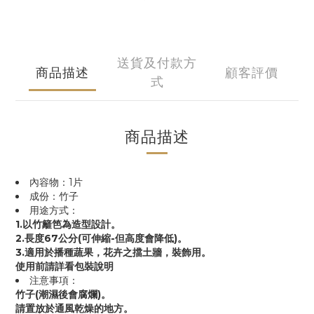
送貨及付款方
商品描述
顧客評價
式
商品描述
內容物：1片
成份：竹子
用途方式：
1.以竹籬笆為造型設計。
2.長度67公分(可伸縮-但高度會降低)。
3.適用於播種蔬果，花卉之擋土牆，裝飾用。
使用前請詳看包裝說明
注意事項：
竹子(潮濕後會腐爛)。
請置放於通風乾燥的地方。