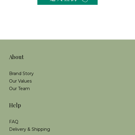
About
Brand Story
Our Values
Our Team
Help
FAQ
Delivery & Shipping